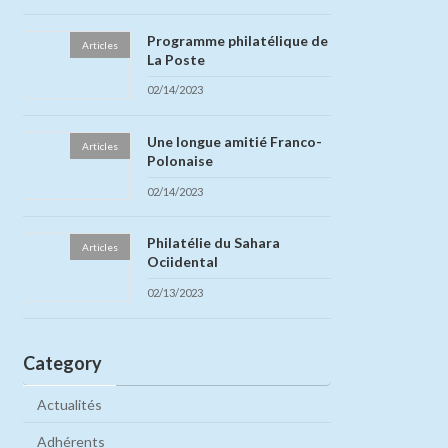
Programme philatélique de
Articles
La Poste
02/14/2023
Une longue amitié Franco-
Articles
Polonaise
02/14/2023
Philatélie du Sahara
Articles
Ociidental
02/13/2023
Category
Actualités
Adhérents