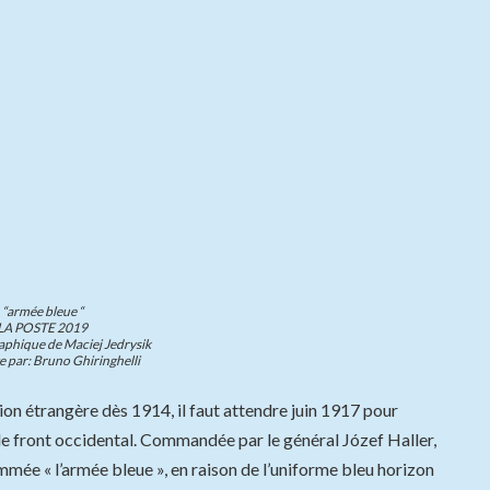
“armée bleue “
LA POSTE 2019
aphique de Maciej Jedrysik
e par: Bruno Ghiringhelli
ion étrangère dès 1914, il faut attendre juin 1917 pour
e front occidental. Commandée par le général Józef Haller,
mmée « l’armée bleue », en raison de l’uniforme bleu horizon