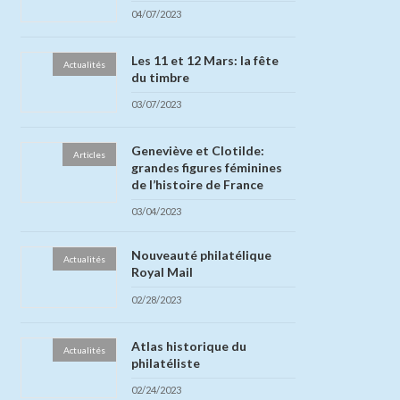
04/07/2023
Les 11 et 12 Mars: la fête
Actualités
du timbre
03/07/2023
Geneviève et Clotilde:
Articles
grandes figures féminines
de l’histoire de France
03/04/2023
Nouveauté philatélique
Actualités
Royal Mail
02/28/2023
Atlas historique du
Actualités
philatéliste
02/24/2023