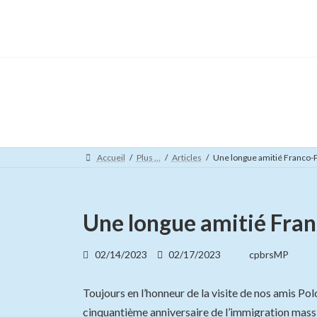
Skip
Skip
to
to
the
the
content
Navigation
Accueil
Plus …
Articles
Une longue amitié Franco-
Une longue amitié Fra
Last
02/14/2023
02/17/2023
cpbrsMP
updated
:
Toujours en l’honneur de la visite de nos amis P
cinquantième anniversaire de l’immigration massiv