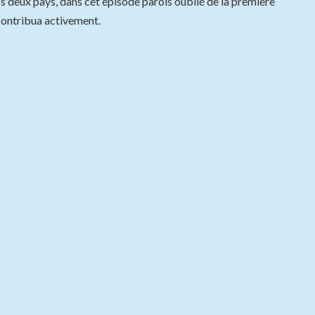
os deux pays, dans cet épisode parois oublié de la première
contribua activement.