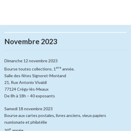
Rue de la Boutrole.
95420 Nucourt
De 8h30 à 17h30 – 25 exposants
Novembre 2023
Dimanche 12 novembre 2023
ere
Bourse toutes collections. 1
année.
Salle des fêtes Signoret-Montand
21, Rue Antonio Vivaldi
77124 Crégy-lès-Meaux
De 8h à 18h – 40 exposants
Samedi 18 novembre 2023
Bourse aux cartes postales, livres anciens, vieux papiers
numismate et philatélie
e
30
année