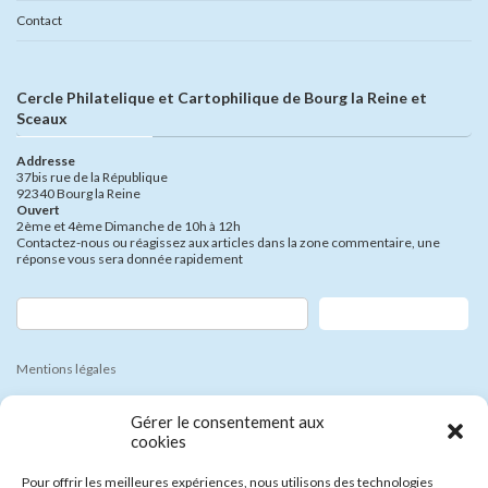
Contact
Cercle Philatelique et Cartophilique de Bourg la Reine et
Sceaux
Addresse
37bis rue de la République
92340 Bourg la Reine
Ouvert
2ème et 4ème Dimanche de 10h à 12h
Contactez-nous ou réagissez aux articles dans la zone commentaire, une
réponse vous sera donnée rapidement
Rechercher
Mentions légales
Politique de cookies (UE)
Gérer le consentement aux
cookies
Foire aux Questions
Pour offrir les meilleures expériences, nous utilisons des technologies