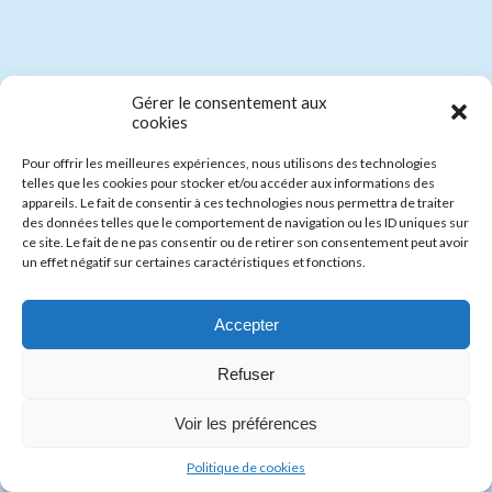
La Poste 1970 - Louis XIV (1638-1715) - Gravé et dessiné par
Gérer le consentement aux
Albert Decaris
cookies
Pour offrir les meilleures expériences, nous utilisons des technologies
telles que les cookies pour stocker et/ou accéder aux informations des
appareils. Le fait de consentir à ces technologies nous permettra de traiter
des données telles que le comportement de navigation ou les ID uniques sur
ce site. Le fait de ne pas consentir ou de retirer son consentement peut avoir
un effet négatif sur certaines caractéristiques et fonctions.
Accepter
Refuser
Voir les préférences
La Poste 1969 - Philippe IV le Bel (1268-1314) - Etats généraux de
1302 - Gravé et dessiné par Albert Decaris
Politique de cookies