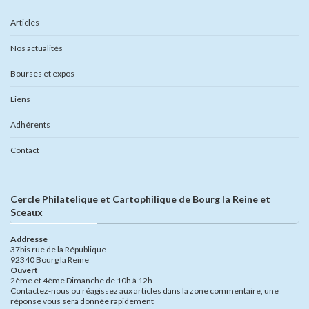
Articles
Nos actualités
Bourses et expos
Liens
Adhérents
Contact
Cercle Philatelique et Cartophilique de Bourg la Reine et
Sceaux
Addresse
37bis rue de la République
92340 Bourg la Reine
Ouvert
2ème et 4ème Dimanche de 10h à 12h
Contactez-nous ou réagissez aux articles dans la zone commentaire, une
réponse vous sera donnée rapidement