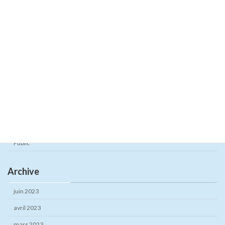
02/13/2023
Category
Actualités
Adhérents
Articles
Bulletins
Public
Archive
juin 2023
avril 2023
mars 2023