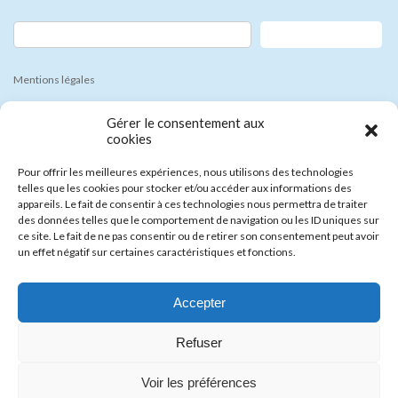
Rechercher
Mentions légales
Politique de cookies (UE)
Gérer le consentement aux
cookies
Foire aux Questions
Pour offrir les meilleures expériences, nous utilisons des technologies
telles que les cookies pour stocker et/ou accéder aux informations des
Récents Articles
appareils. Le fait de consentir à ces technologies nous permettra de traiter
des données telles que le comportement de navigation ou les ID uniques sur
Deux bulletins en ligne
ce site. Le fait de ne pas consentir ou de retirer son consentement peut avoir
un effet négatif sur certaines caractéristiques et fonctions.
Rugby: la Guilde internationale des collectionneurs
Cathédrale de Reims: une très riche histoire
Les 11 et 12 Mars: la fête du timbre
Accepter
Geneviève et Clotilde: grandes figures féminines de l’histoire de France
Refuser
Copyright © Cercle Philatelique, Cartophile et Numismatique de Bourg la Reine et
Voir les préférences
Sceaux All Rights Reserved.